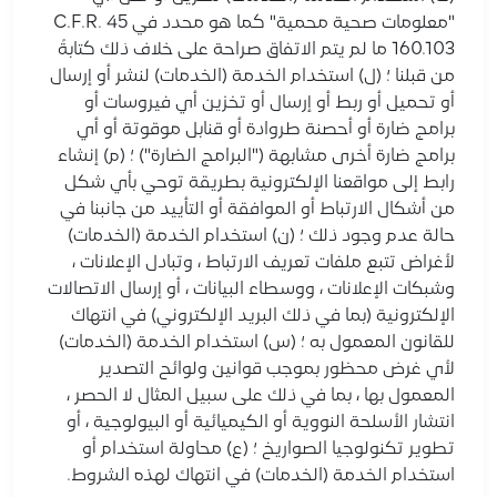
"معلومات صحية محمية" كما هو محدد في 45 C.F.R.
160.103 ما لم يتم الاتفاق صراحة على خلاف ذلك كتابةً
من قبلنا ؛ (ل) استخدام الخدمة (الخدمات) لنشر أو إرسال
أو تحميل أو ربط أو إرسال أو تخزين أي فيروسات أو
برامج ضارة أو أحصنة طروادة أو قنابل موقوتة أو أي
برامج ضارة أخرى مشابهة ("البرامج الضارة") ؛ (م) إنشاء
رابط إلى مواقعنا الإلكترونية بطريقة توحي بأي شكل
من أشكال الارتباط أو الموافقة أو التأييد من جانبنا في
حالة عدم وجود ذلك ؛ (ن) استخدام الخدمة (الخدمات)
لأغراض تتبع ملفات تعريف الارتباط ، وتبادل الإعلانات ،
وشبكات الإعلانات ، ووسطاء البيانات ، أو إرسال الاتصالات
الإلكترونية (بما في ذلك البريد الإلكتروني) في انتهاك
للقانون المعمول به ؛ (س) استخدام الخدمة (الخدمات)
لأي غرض محظور بموجب قوانين ولوائح التصدير
المعمول بها ، بما في ذلك على سبيل المثال لا الحصر ،
انتشار الأسلحة النووية أو الكيميائية أو البيولوجية ، أو
تطوير تكنولوجيا الصواريخ ؛ (ع) محاولة استخدام أو
استخدام الخدمة (الخدمات) في انتهاك لهذه الشروط.