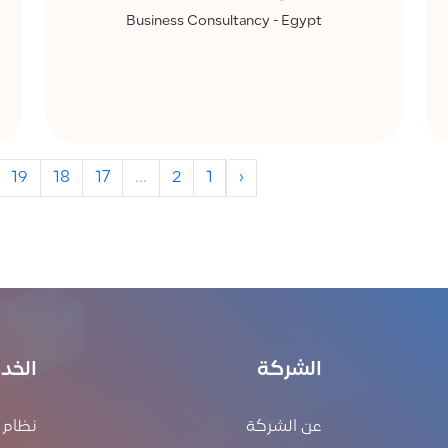
Business Consultancy - Egypt
19
18
17
...
2
1
‹
الشركة
الخد
عن الشركة
نظام إ