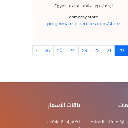
ترجمة- دورات لغة ألألمانية - Egypt
company.store
progerman.spiderbees.com/store
›
26
25
24
23
22
21
20
مات
باقات الأسعار
دارة علاقات العملاء
نظام إدارة علاقات