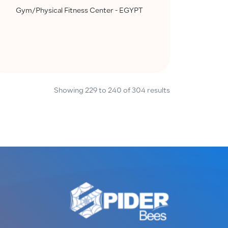
Gym/Physical Fitness Center - EGYPT
Showing
229
to
240
of
304
results